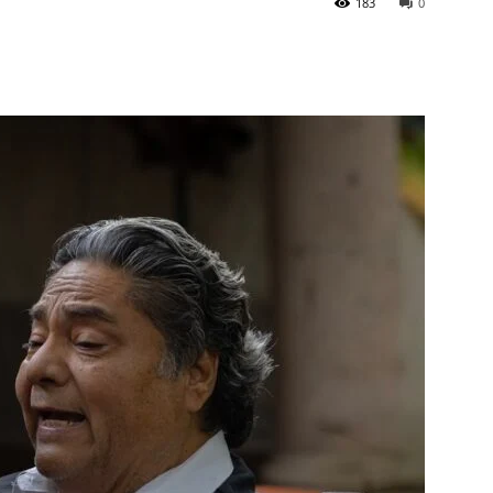
183
0