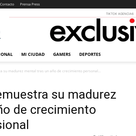
Contacto
Prensa Press
TIKTOK AGENCIA6
IONAL
MI CIUDAD
GAMERS
DEPORTES
a su madurez mental tras un año de crecimiento personal...
demuestra su madurez
ño de crecimiento
sional