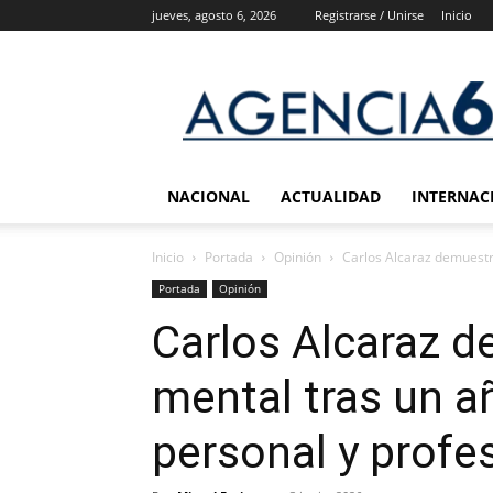
jueves, agosto 6, 2026
Registrarse / Unirse
Inicio
Agencia
6
Noticias
NACIONAL
ACTUALIDAD
INTERNAC
Inicio
Portada
Opinión
Carlos Alcaraz demuestr
Portada
Opinión
Carlos Alcaraz 
mental tras un a
personal y profe