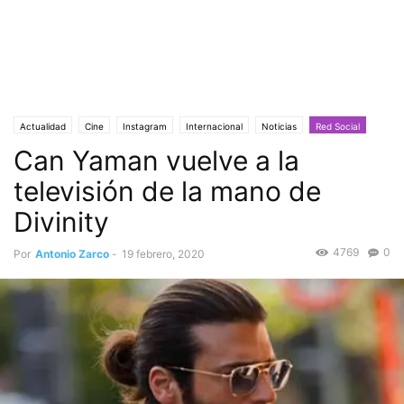
Actualidad
Cine
Instagram
Internacional
Noticias
Red Social
Can Yaman vuelve a la
Plataformas
Prensa Amarilla
Gamers
Concursos
Televisión
televisión de la mano de
Divinity
4769
0
Por
Antonio Zarco
-
19 febrero, 2020