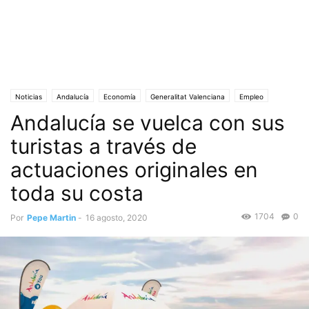
Noticias
Andalucía
Economía
Generalitat Valenciana
Empleo
Andalucía se vuelca con sus
Portada
Sol y Playa
Turismo
Verano
turistas a través de
actuaciones originales en
toda su costa
1704
0
Por
Pepe Martin
-
16 agosto, 2020