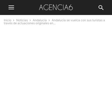
Inicio
Noticias
Andalucía
Andalucía se vuelca con sus turistas a
través de actuaciones originales en...