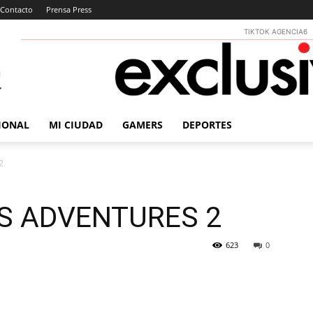
Contacto
Prensa Press
TIKTOK AGENCIA6
IONAL
MI CIUDAD
GAMERS
DEPORTES
2
ITS ADVENTURES 2
623
0