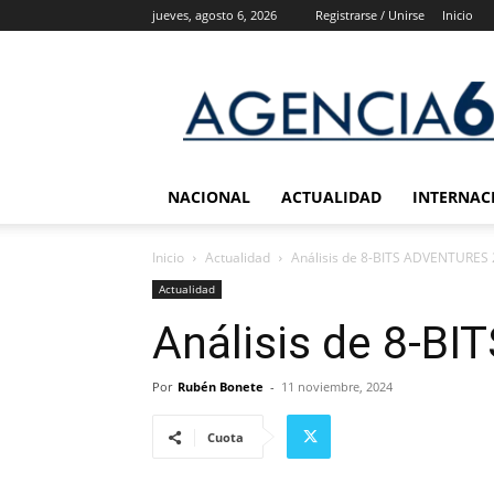
jueves, agosto 6, 2026
Registrarse / Unirse
Inicio
Agencia
6
Noticias
NACIONAL
ACTUALIDAD
INTERNAC
Inicio
Actualidad
Análisis de 8-BITS ADVENTURES 
Actualidad
Análisis de 8-B
Por
Rubén Bonete
-
11 noviembre, 2024
Cuota