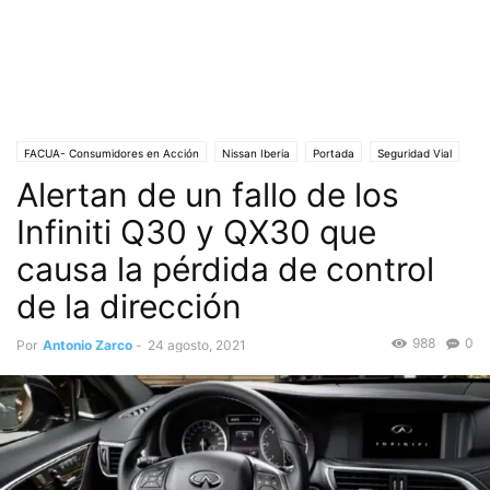
FACUA- Consumidores en Acción
Nissan Iberia
Portada
Seguridad Vial
Alertan de un fallo de los
Sociedad
Vehículos con deficiencias
Infiniti Q30 y QX30 que
causa la pérdida de control
de la dirección
988
0
Por
Antonio Zarco
-
24 agosto, 2021