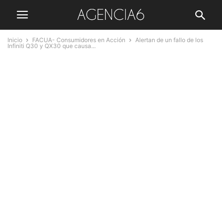
Inicio
FACUA- Consumidores en Acción
Alertan de un fallo de los
Infiniti Q30 y QX30 que causa...