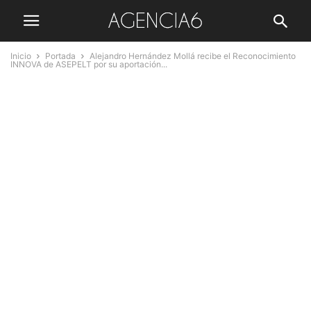
Inicio
Portada
Alejandro Hernández Mollá recibe el Reconocimiento
INNOVA de ASEPELT por su aportación...