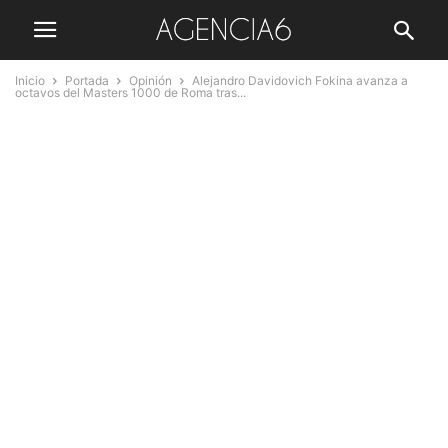
Inicio
Portada
Opinión
Alejandro Davidovich Fokina avanza a
octavos del Masters 1000 de Roma tras...