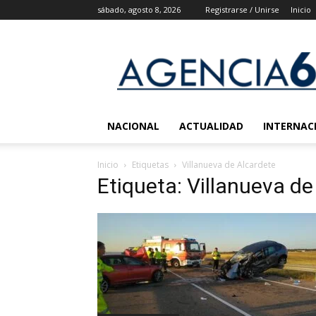
sábado, agosto 8, 2026
Registrarse / Unirse
Inicio
Agencia
6
Noticias
NACIONAL
ACTUALIDAD
INTERNAC
Inicio
Etiquetas
Villanueva de Alcardete
Etiqueta: Villanueva de