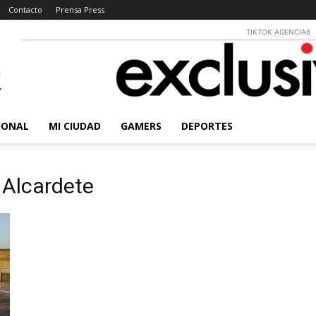
Contacto
Prensa Press
TIKTOK AGENCIA6
IONAL
MI CIUDAD
GAMERS
DEPORTES
 Alcardete