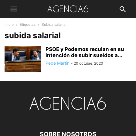
Inicio
Etiquetas
Subida salarial
subida salarial
PSOE y Podemos reculan en su
intención de subir sueldos a...
Pepe Martin
-
20 octubre, 2020
SOBRE NOSOTROS