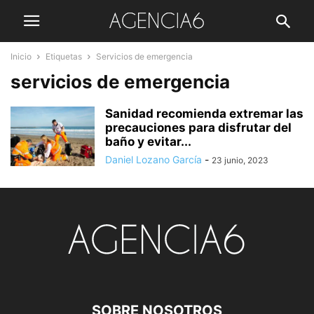
Inicio
Etiquetas
Servicios de emergencia
servicios de emergencia
Sanidad recomienda extremar las
precauciones para disfrutar del
baño y evitar...
Daniel Lozano García
-
23 junio, 2023
SOBRE NOSOTROS