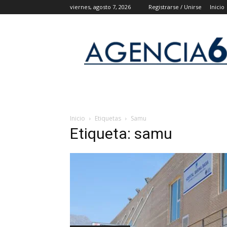
viernes, agosto 7, 2026
Registrarse / Unirse
Inicio
Agencia
6
Noticias
Inicio
Etiquetas
Samu
Etiqueta: samu