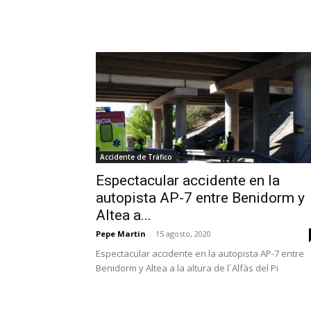
Accidente de Tráfico
Espectacular accidente en la
autopista AP-7 entre Benidorm y
Altea a...
Pepe Martin
-
15 agosto, 2020
Espectacular accidente en la autopista AP-7 entre
Benidorm y Altea a la altura de l´Alfàs del Pi