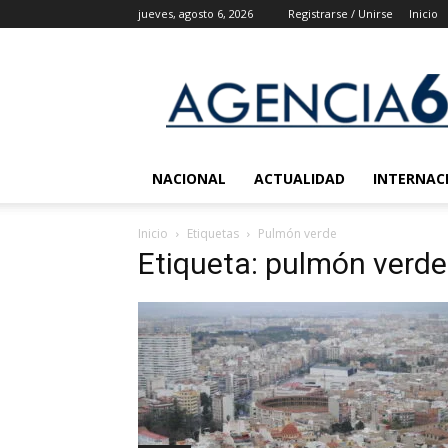
jueves, agosto 6, 2026
Registrarse / Unirse
Inicio
Agencia
6
Noticias
NACIONAL
ACTUALIDAD
INTERNAC
Inicio
Etiquetas
Pulmón verde
Etiqueta: pulmón verde