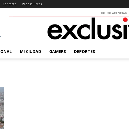
Contacto
Prensa Press
TIKTOK AGENCIA6
IONAL
MI CIUDAD
GAMERS
DEPORTES