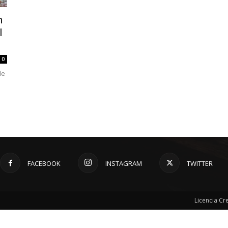
n
l
0
de
FACEBOOK
INSTAGRAM
TWITTER
Licencia C