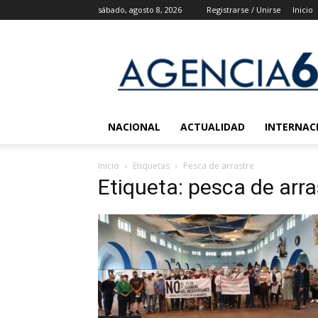
sábado, agosto 8, 2026
Registrarse / Unirse
Inicio
Agencia
6
Noticias
NACIONAL
ACTUALIDAD
INTERNAC
Inicio
Etiquetas
Pesca de arrastre
Etiqueta: pesca de arra