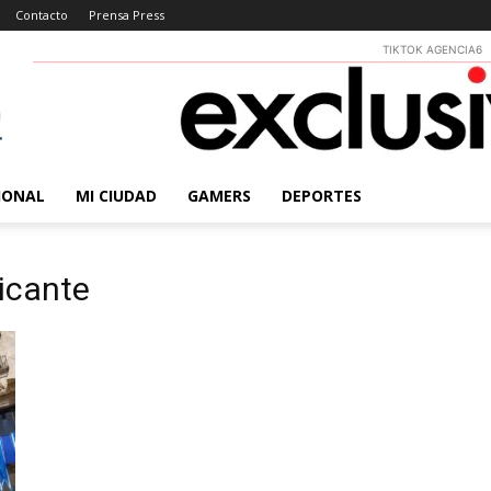
Contacto
Prensa Press
TIKTOK AGENCIA6
IONAL
MI CIUDAD
GAMERS
DEPORTES
licante