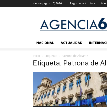
viernes, agosto 7, 2026
Registrarse / Unirse
Inicio
Agencia
6
Noticias
NACIONAL
ACTUALIDAD
INTERNAC
Inicio
Etiquetas
Patrona de Alicante
Etiqueta: Patrona de A