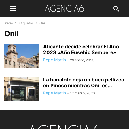
Inicio
Etiquetas
Onil
Onil
Alicante decide celebrar El Año
2023 «Año Eusebio Sempere»
Pepe Martin
-
29 enero, 2023
La bonoloto deja un buen pellizco
en Pinoso mientras Onil es...
Pepe Martin
-
12 marzo, 2020