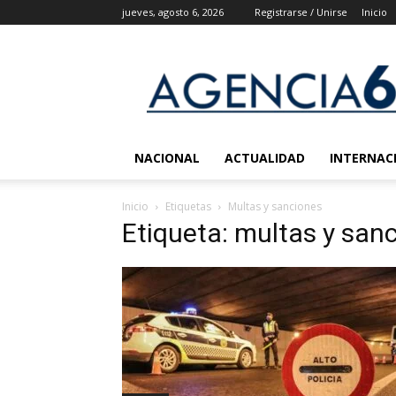
jueves, agosto 6, 2026
Registrarse / Unirse
Inicio
Agencia
6
Noticias
NACIONAL
ACTUALIDAD
INTERNAC
Inicio
Etiquetas
Multas y sanciones
Etiqueta: multas y san