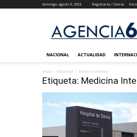
domingo, agosto 9, 2026
Registrarse / Unirse
Inici
Agencia
6
Noticias
NACIONAL
ACTUALIDAD
INTERNAC
Inicio
Etiquetas
Medicina Interna
Etiqueta: Medicina Int