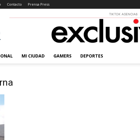
o
Contacto
Prensa Press
TIKTOK AGENCIA6
IONAL
MI CIUDAD
GAMERS
DEPORTES
erna