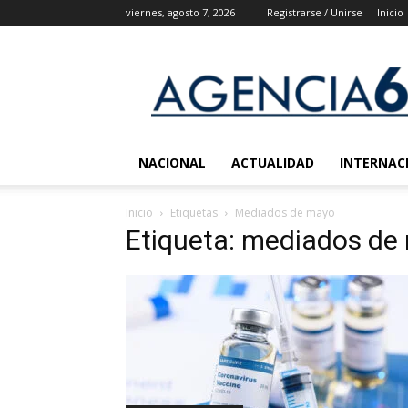
viernes, agosto 7, 2026
Registrarse / Unirse
Inicio
Agencia
6
Noticias
NACIONAL
ACTUALIDAD
INTERNAC
Inicio
Etiquetas
Mediados de mayo
Etiqueta: mediados de