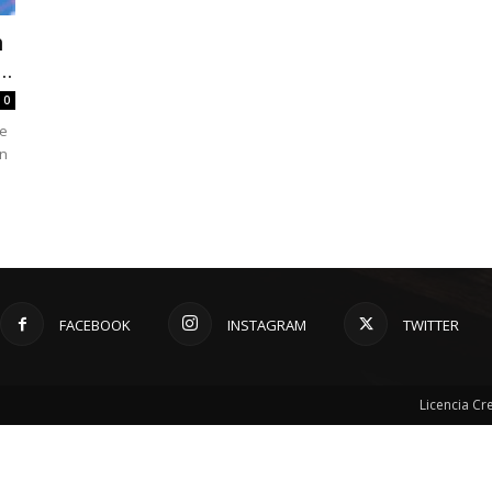
n
..
0
de
en
FACEBOOK
INSTAGRAM
TWITTER
Licencia C