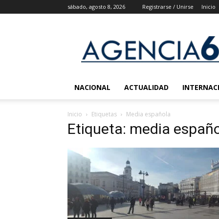
sábado, agosto 8, 2026
Registrarse / Unirse
Inicio
Agencia
6
Noticias
NACIONAL
ACTUALIDAD
INTERNAC
Inicio
Etiquetas
Media española
Etiqueta: media españ