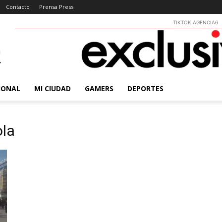
Contacto
Prensa Press
TIKTOK AGENCIA6
IONAL
MI CIUDAD
GAMERS
DEPORTES
ola