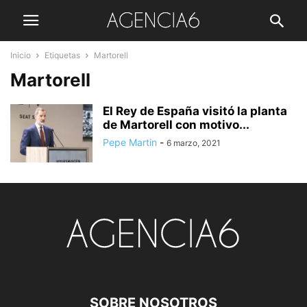
Inicio
Etiquetas
Martorell
Martorell
El Rey de España visitó la planta
de Martorell con motivo...
Pepe Martin
-
6 marzo, 2021
SOBRE NOSOTROS