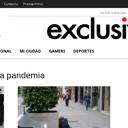
Contacto
Prensa Press
TIKTOK AGENCIA6
IONAL
MI CIUDAD
GAMERS
DEPORTES
 la pandemia