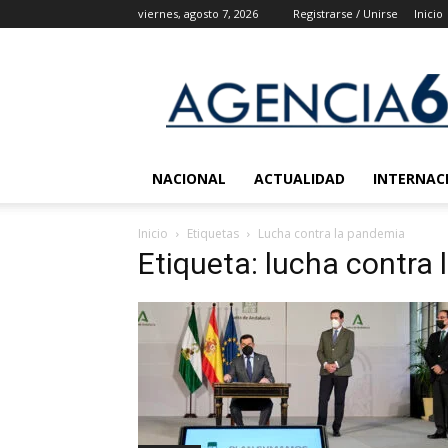
viernes, agosto 7, 2026
Registrarse / Unirse
Inicio
Agencia
6
Noticias
NACIONAL
ACTUALIDAD
INTERNAC
Inicio
Etiquetas
Lucha contra la pandemia
Etiqueta: lucha contra