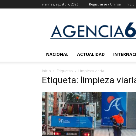
viernes, agosto 7, 2026
Registrarse / Unirse
Inicio
Agencia
6
Noticias
NACIONAL
ACTUALIDAD
INTERNAC
Inicio
Etiquetas
Limpieza viaria
Etiqueta: limpieza viari