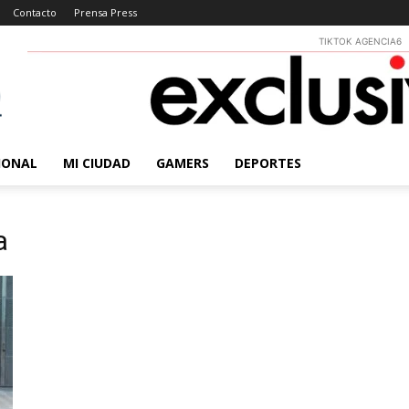
Contacto
Prensa Press
TIKTOK AGENCIA6
IONAL
MI CIUDAD
GAMERS
DEPORTES
a