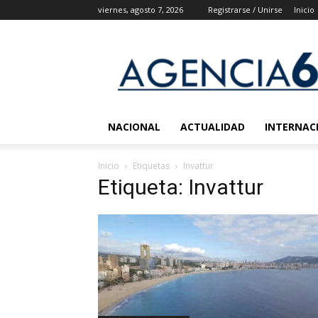
viernes, agosto 7, 2026
Registrarse / Unirse
Inicio
Agencia
6
Noticias
NACIONAL
ACTUALIDAD
INTERNAC
Inicio
Etiquetas
Invattur
Etiqueta: Invattur