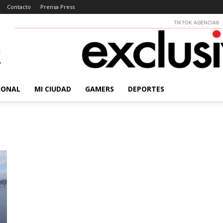
Contacto
Prensa Press
TIKTOK AGENCIA6
IONAL
MI CIUDAD
GAMERS
DEPORTES