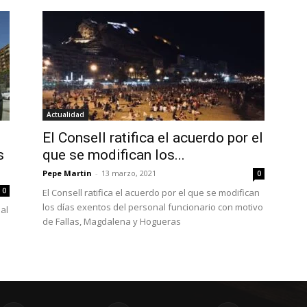
Actualidad
El Consell ratifica el acuerdo por el
s
que se modifican los...
Pepe Martin
-
13 marzo, 2021
0
0
El Consell ratifica el acuerdo por el que se modifican
los días exentos del personal funcionario con motivo
al
de Fallas, Magdalena y Hogueras