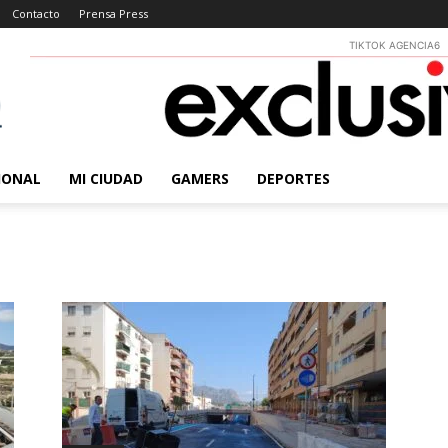
Contacto
Prensa Press
TIKTOK AGENCIA6
IONAL
MI CIUDAD
GAMERS
DEPORTES