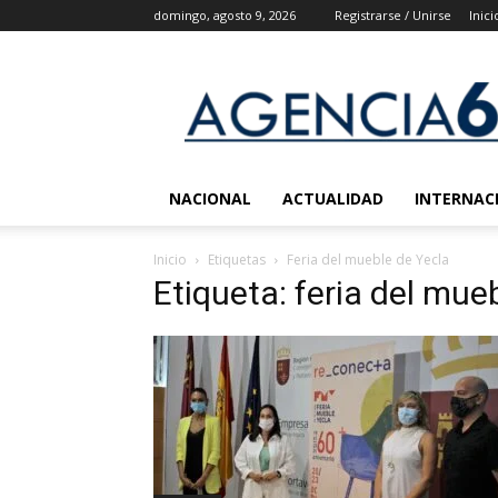
domingo, agosto 9, 2026
Registrarse / Unirse
Inici
Agencia
6
Noticias
NACIONAL
ACTUALIDAD
INTERNAC
Inicio
Etiquetas
Feria del mueble de Yecla
Etiqueta: feria del mue