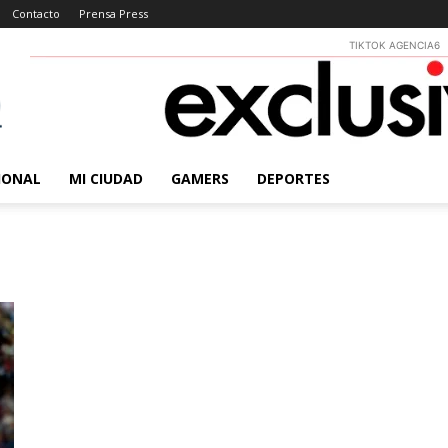
Contacto
Prensa Press
TIKTOK AGENCIA6
IONAL
MI CIUDAD
GAMERS
DEPORTES