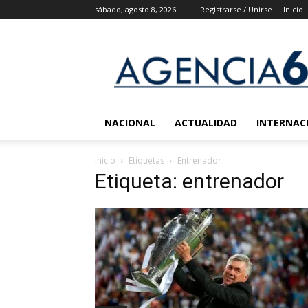
sábado, agosto 8, 2026
Registrarse / Unirse
Inicio
Agencia
6
Noticias
NACIONAL
ACTUALIDAD
INTERNAC
Inicio
Etiquetas
Entrenador
Etiqueta: entrenador