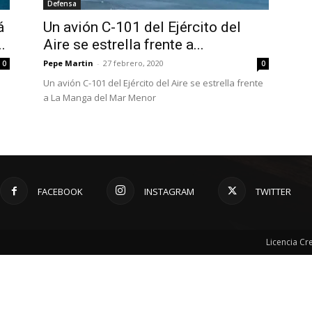
Defensa
á
Un avión C-101 del Ejército del
.
Aire se estrella frente a...
Pepe Martin
-
27 febrero, 2020
0
0
Un avión C-101 del Ejército del Aire se estrella frente
a La Manga del Mar Menor
FACEBOOK
INSTAGRAM
TWITTER
Licencia C