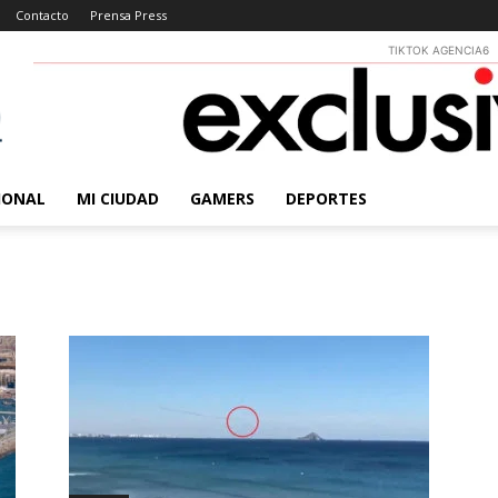
Contacto
Prensa Press
TIKTOK AGENCIA6
IONAL
MI CIUDAD
GAMERS
DEPORTES