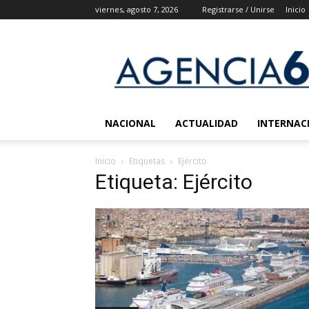
viernes, agosto 7, 2026
Registrarse / Unirse
Inicio
Agencia
6
Noticias
NACIONAL
ACTUALIDAD
INTERNAC
Inicio
Etiquetas
Ejército
Etiqueta: Ejército