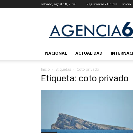
sábado, agosto 8, 2026
Registrarse / Unirse
Inicio
Agencia
6
Noticias
NACIONAL
ACTUALIDAD
INTERNAC
Inicio
Etiquetas
Coto privado
Etiqueta: coto privado