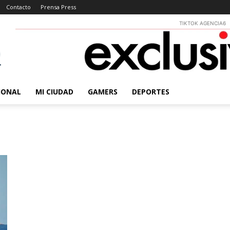
Contacto
Prensa Press
TIKTOK AGENCIA6
IONAL
MI CIUDAD
GAMERS
DEPORTES