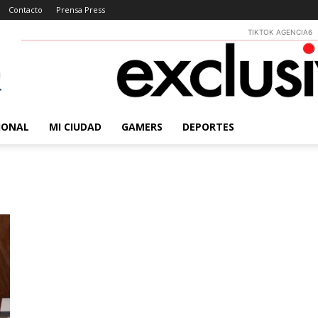
Contacto
Prensa Press
TIKTOK AGENCIA6
IONAL
MI CIUDAD
GAMERS
DEPORTES