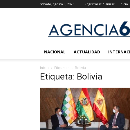
sábado, agosto 8, 2026
Registrarse / Unirse
Inicio
Agencia
6
Noticias
NACIONAL
ACTUALIDAD
INTERNAC
Inicio
Etiquetas
Bolivia
Etiqueta: Bolivia