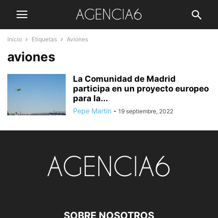
Inicio
Etiquetas
Aviones
aviones
La Comunidad de Madrid
participa en un proyecto europeo
para la...
Pepe Martin
-
19 septiembre, 2022
SOBRE NOSOTROS