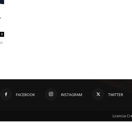
r
0
ón
FACEBOOK
INSTAGRAM
TWITTER
Licencia C