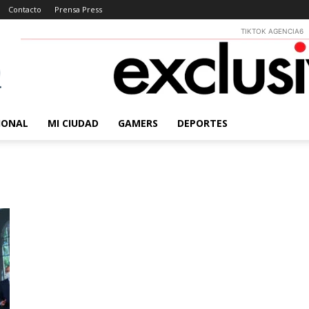
Contacto
Prensa Press
TIKTOK AGENCIA6
IONAL
MI CIUDAD
GAMERS
DEPORTES