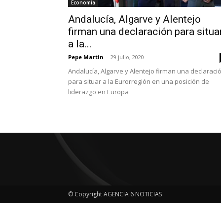
Economía
Andalucía, Algarve y Alentejo
firman una declaración para situa
a la...
Pepe Martin
-
29 julio, 2020
Andalucía, Algarve y Alentejo firman una declaraci
para situar a la Eurorregión en una posición de
liderazgo en Europa
© Copyright AGENCIA 6 NOTICIAS