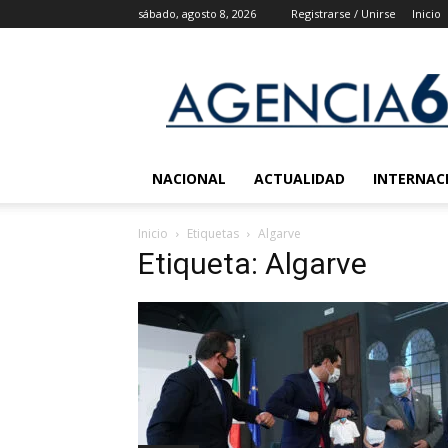
sábado, agosto 8, 2026
Registrarse / Unirse
Inicio
Agencia
6
Noticias
NACIONAL
ACTUALIDAD
INTERNAC
Inicio
Etiquetas
Algarve
Etiqueta: Algarve