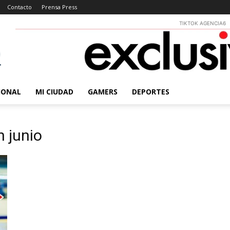
Contacto
Prensa Press
TIKTOK AGENCIA6
IONAL
MI CIUDAD
GAMERS
DEPORTES
n junio