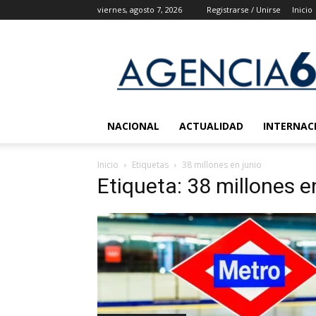
viernes, agosto 7, 2026
Registrarse / Unirse
Inicio
Agencia
6
Noticias
NACIONAL
ACTUALIDAD
INTERNAC
Inicio
Etiquetas
38 millones en junio
Etiqueta: 38 millones e