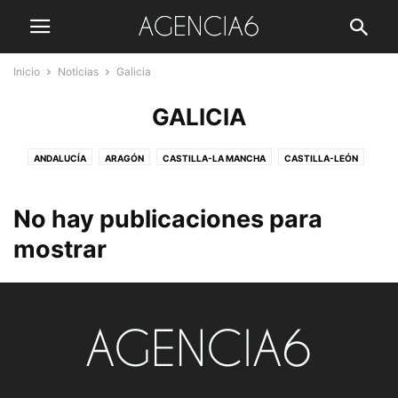
Inicio
Noticias
Galicia
GALICIA
ANDALUCÍA
ARAGÓN
CASTILLA-LA MANCHA
CASTILLA-LEÓN
CATALUÑA
CIUDADANOS
COMUNIDAD VALENCIANA
ECONOMÍA
GALICIA
MADRID
MURCIA
NAVARRA
POLÍTICA
No hay publicaciones para
PRENSA AMARILLA
SUCESOS
UNIVERSIDAD
VASCONGADAS
mostrar